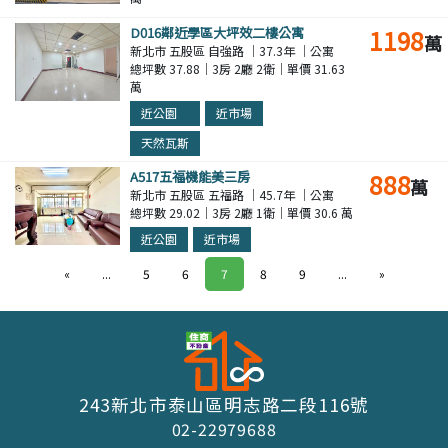
D016鄰近學區大坪效二樓公寓
1198
萬
新北市 五股區 自強路 ｜37.3年 ｜公寓
總坪數 37.88｜3房 2廳 2衛｜單價 31.63
萬
近公園
近市場
天然瓦斯
A517五福機能美三房
888
萬
新北市 五股區 五福路 ｜45.7年 ｜公寓
總坪數 29.02｜3房 2廳 1衛｜單價 30.6 萬
近公園
近市場
«
...
5
6
7
8
9
...
»
243新北市泰山區明志路二段116號
02-22979688