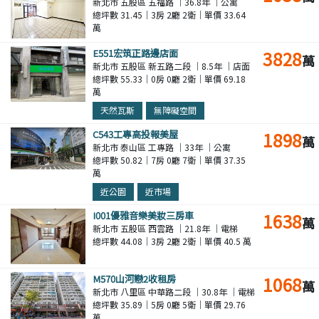
新北市 五股區 五福路 ｜36.8年 ｜公寓
總坪數 31.45｜3房 2廳 2衛｜單價 33.64
萬
E551宏筑正路邊店面
3828
萬
新北市 五股區 新五路二段 ｜8.5年 ｜店面
總坪數 55.33｜0房 0廳 2衛｜單價 69.18
萬
天然瓦斯
無障礙空間
C543工專高投報美屋
1898
萬
新北市 泰山區 工專路 ｜33年 ｜公寓
總坪數 50.82｜7房 0廳 7衛｜單價 37.35
萬
近公園
近市場
I001優雅音樂美妝三房車
1638
萬
新北市 五股區 西雲路 ｜21.8年 ｜電梯
總坪數 44.08｜3房 2廳 2衛｜單價 40.5 萬
M570山河戀2收租房
1068
萬
新北市 八里區 中華路二段 ｜30.8年 ｜電梯
總坪數 35.89｜5房 0廳 5衛｜單價 29.76
萬