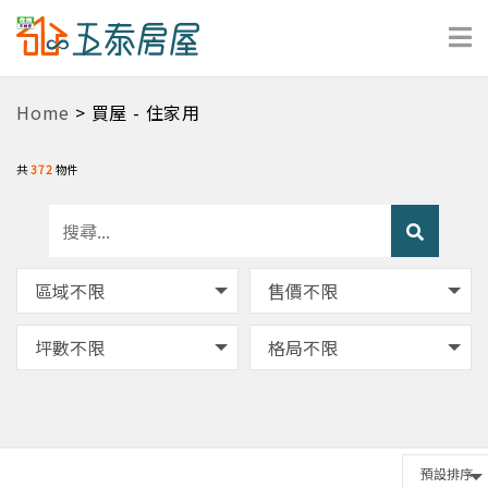
Home
> 買屋 - 住家用
共
372
物件
區域不限
售價不限
坪數不限
格局不限
預設排序