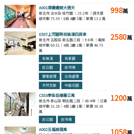
A001環優邊間大透天
998
萬
新北市 淡水區 桂竹圍 ｜25.2年 ｜透天厝
總坪數 75.59｜6房 4廳 5衛｜單價 13.2 萬
E507上河園時尚裝潢四房車
2580
萬
新北市 五股區 新五路三段 ｜9.6年 ｜電梯
總坪數 60.51｜4房 2廳 2衛｜單價 46.75
萬
有裝潢
有景觀
近公園
近市場
警衛管理
垃圾處理
天然瓦斯
中庭花園
C553學區低樓層公寓
1200
萬
新北市 泰山區 明志路二段 ｜48.4年 ｜公寓
總坪數 31.28｜4房 1廳 1衛｜單價 38.36
萬
近公園
近市場
A002五福路雅寓
1058
萬