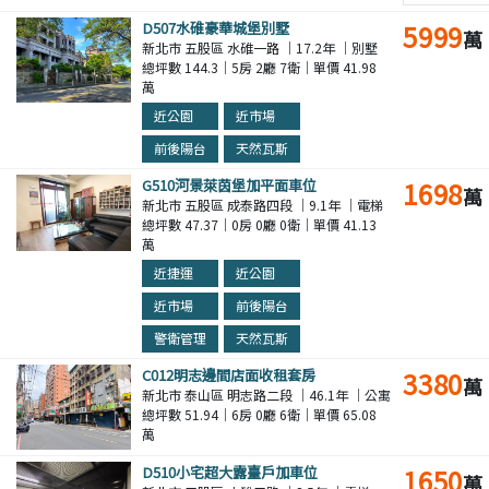
D507水碓豪華城堡別墅
5999
萬
新北市 五股區 水碓一路 ｜17.2年 ｜別墅
總坪數 144.3｜5房 2廳 7衛｜單價 41.98
萬
近公園
近市場
前後陽台
天然瓦斯
G510河景萊茵堡加平面車位
1698
萬
新北市 五股區 成泰路四段 ｜9.1年 ｜電梯
總坪數 47.37｜0房 0廳 0衛｜單價 41.13
萬
近捷運
近公園
近市場
前後陽台
警衛管理
天然瓦斯
C012明志邊間店面收租套房
3380
萬
新北市 泰山區 明志路二段 ｜46.1年 ｜公寓
總坪數 51.94｜6房 0廳 6衛｜單價 65.08
萬
D510小宅超大露臺戶加車位
1650
萬