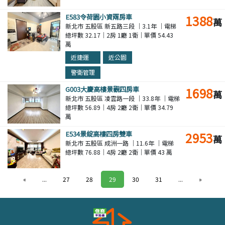
E583令荷園小資兩房車
1388
萬
新北市 五股區 新五路三段 ｜3.1年 ｜電梯
總坪數 32.17｜2房 1廳 1衛｜單價 54.43
萬
近捷運
近公園
警衛管理
G003大慶高樓景觀四房車
1698
萬
新北市 五股區 凌雲路一段 ｜33.8年 ｜電梯
總坪數 56.89｜4房 2廳 2衛｜單價 34.79
萬
E534景綻高樓四房雙車
2953
萬
新北市 五股區 成洲一路 ｜11.6年 ｜電梯
總坪數 76.88｜4房 2廳 2衛｜單價 43 萬
«
...
27
28
29
30
31
...
»