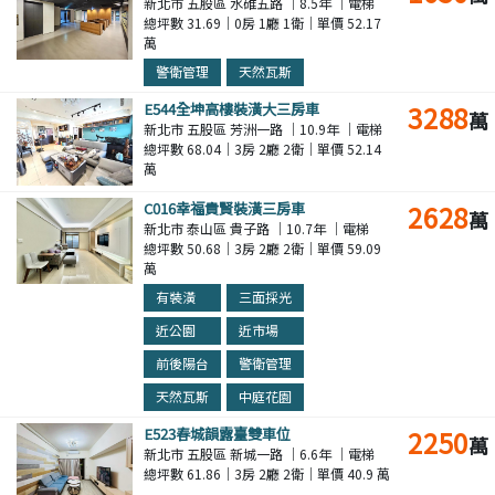
新北市 五股區 水碓五路 ｜8.5年 ｜電梯
總坪數 31.69｜0房 1廳 1衛｜單價 52.17
萬
警衛管理
天然瓦斯
E544全坤高樓裝潢大三房車
3288
萬
新北市 五股區 芳洲一路 ｜10.9年 ｜電梯
總坪數 68.04｜3房 2廳 2衛｜單價 52.14
萬
C016幸福貴賢裝潢三房車
2628
萬
新北市 泰山區 貴子路 ｜10.7年 ｜電梯
總坪數 50.68｜3房 2廳 2衛｜單價 59.09
萬
有裝潢
三面採光
近公園
近市場
前後陽台
警衛管理
天然瓦斯
中庭花園
E523春城韻露臺雙車位
2250
萬
新北市 五股區 新城一路 ｜6.6年 ｜電梯
總坪數 61.86｜3房 2廳 2衛｜單價 40.9 萬