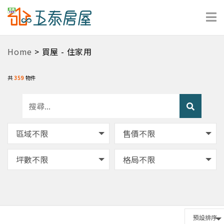
Home
> 買屋 - 住家用
共
359
物件
區域不限
售價不限
坪數不限
格局不限
預設排序