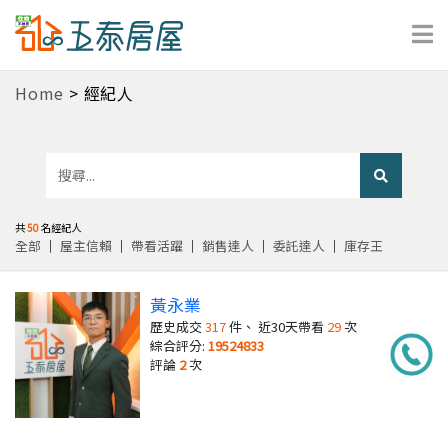
Home
> 經紀人
共
50
名經紀人
全部
｜
屋主信賴
｜
帶看活躍
｜
銷售達人
｜
委託達人
｜
庫存王
黃永業
歷史成交
317
件、 近30天帶看
29
次
綜合評分:
19524833
評論
2
次