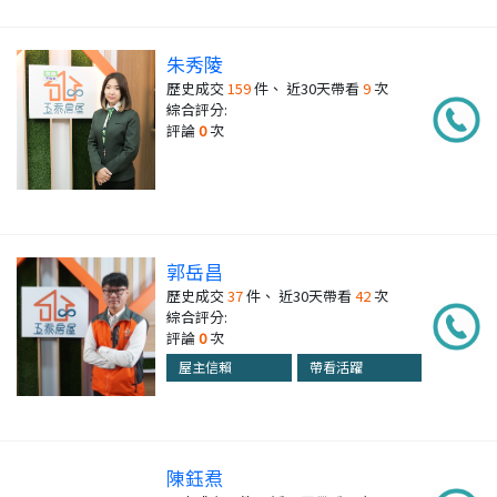
朱秀陵
歷史成交
159
件、 近30天帶看
9
次
綜合評分:
評論
0
次
郭岳昌
歷史成交
37
件、 近30天帶看
42
次
綜合評分:
評論
0
次
屋主信賴
帶看活躍
陳鈺焄