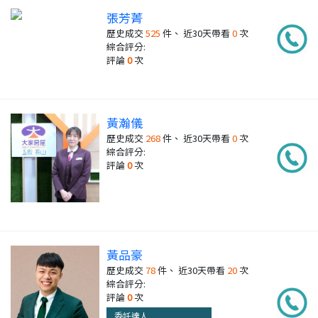
張芳菁
歷史成交
525
件、 近30天帶看
0
次
綜合評分:
評論
0
次
黃瀚儀
歷史成交
268
件、 近30天帶看
0
次
綜合評分:
評論
0
次
黃品豪
歷史成交
78
件、 近30天帶看
20
次
綜合評分:
評論
0
次
委託達人