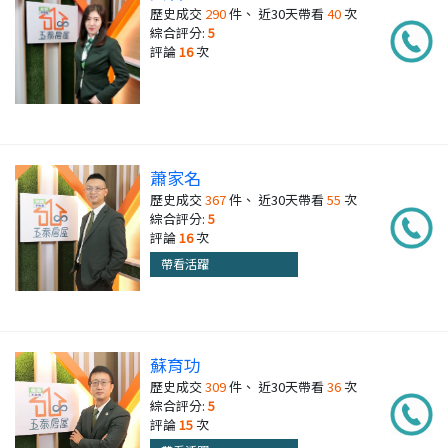
歷史成交
290
件、 近30天帶看
40
次
綜合評分:
5
評論
16
次
蕭家名
歷史成交
367
件、 近30天帶看
55
次
綜合評分:
5
評論
16
次
帶看活躍
蘇育功
歷史成交
309
件、 近30天帶看
36
次
綜合評分:
5
評論
15
次