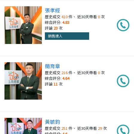
張孝經
歷史成交
410
件、 近30天帶看
0
次
綜合評分:
4.83
評論
23
次
銷售達人
簡育章
歷史成交
216
件、 近30天帶看
0
次
綜合評分:
4.64
評論
11
次
黃毓鈞
歷史成交
251
件、 近30天帶看
29
次
綜合評分:
4.6