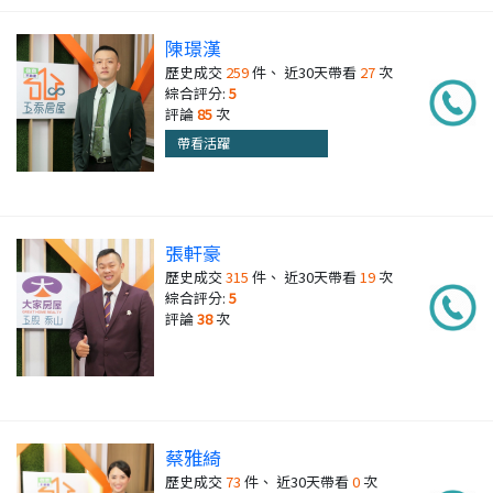
陳璟漢
歷史成交
259
件、 近30天帶看
27
次
綜合評分:
5
評論
85
次
帶看活躍
張軒豪
歷史成交
315
件、 近30天帶看
19
次
綜合評分:
5
評論
38
次
蔡雅綺
歷史成交
73
件、 近30天帶看
0
次