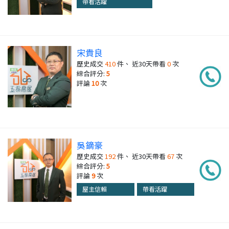
帶看活躍
宋貴良
歷史成交
410
件、 近30天帶看
0
次
綜合評分:
5
評論
10
次
吳鏑豪
歷史成交
192
件、 近30天帶看
67
次
綜合評分:
5
評論
9
次
屋主信賴
帶看活躍