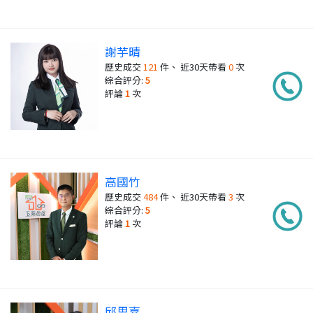
謝芋晴
歷史成交
121
件、 近30天帶看
0
次
綜合評分:
5
評論
1
次
高國竹
歷史成交
484
件、 近30天帶看
3
次
綜合評分:
5
評論
1
次
邱思嘉