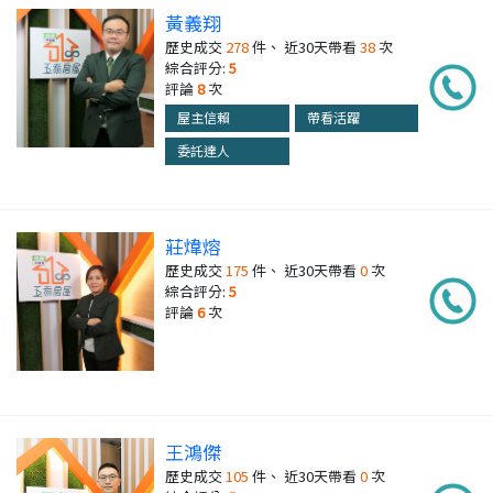
黃義翔
歷史成交
278
件、 近30天帶看
38
次
綜合評分:
5
評論
8
次
屋主信賴
帶看活躍
委託達人
莊煒熔
歷史成交
175
件、 近30天帶看
0
次
綜合評分:
5
評論
6
次
王鴻傑
歷史成交
105
件、 近30天帶看
0
次