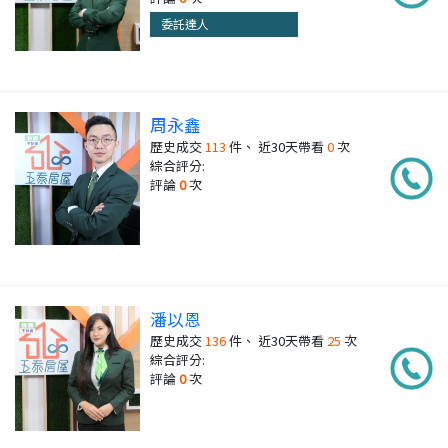
委託達人
周永鑫
歷史成交
113
件、 近30天帶看
0
次
綜合評分:
評論
0
次
潘以恩
歷史成交
136
件、 近30天帶看
25
次
綜合評分:
評論
0
次