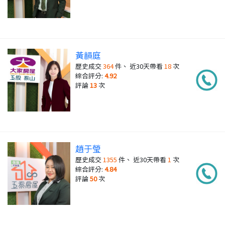
黃韻庭
歷史成交
364
件、 近30天帶看
18
次
綜合評分:
4.92
評論
13
次
趙于瑩
歷史成交
1355
件、 近30天帶看
1
次
綜合評分:
4.84
評論
50
次