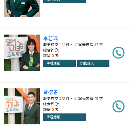
李若瑀
歷史成交
122
件、 近30天帶看
37
次
綜合評分:
評論
0
次
帶看活躍
銷售達人
曾德恩
歷史成交
328
件、 近30天帶看
25
次
綜合評分:
評論
0
次
帶看活躍