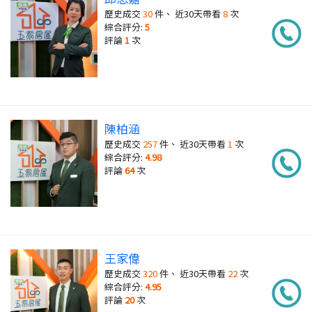
歷史成交
30
件、 近30天帶看
8
次
綜合評分:
5
評論
1
次
陳柏涵
歷史成交
257
件、 近30天帶看
1
次
綜合評分:
4.98
評論
64
次
王家偉
歷史成交
320
件、 近30天帶看
22
次
綜合評分:
4.95
評論
20
次