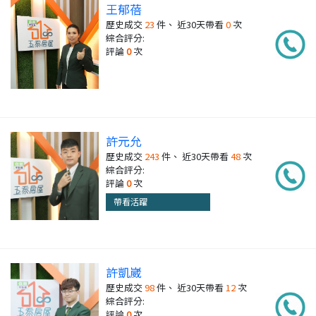
王郁蓓
歷史成交
23
件、 近30天帶看
0
次
綜合評分:
評論
0
次
許元允
歷史成交
243
件、 近30天帶看
48
次
綜合評分:
評論
0
次
帶看活躍
許凱崴
歷史成交
98
件、 近30天帶看
12
次
綜合評分:
評論
0
次