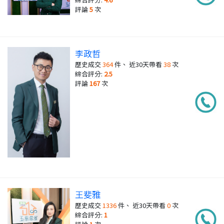
評論
5
次
李政哲
歷史成交
364
件、 近30天帶看
38
次
綜合評分:
2.5
評論
167
次
王斐雅
歷史成交
1336
件、 近30天帶看
0
次
綜合評分:
1