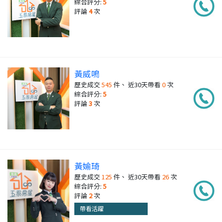
綜合評分:
5
評論
4
次
黃威鳴
歷史成交
545
件、 近30天帶看
0
次
綜合評分:
5
評論
3
次
黃媮琦
歷史成交
125
件、 近30天帶看
26
次
綜合評分:
5
評論
2
次
帶看活躍