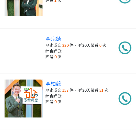
評論
1
次
李宗錡
歷史成交
330
件、 近30天帶看
0
次
綜合評分:
評論
0
次
李柏毅
歷史成交
157
件、 近30天帶看
21
次
綜合評分:
評論
0
次