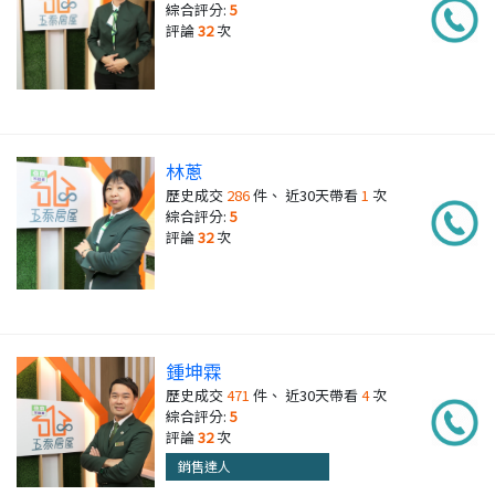
綜合評分:
5
評論
32
次
林蔥
歷史成交
286
件、 近30天帶看
1
次
綜合評分:
5
評論
32
次
鍾坤霖
歷史成交
471
件、 近30天帶看
4
次
綜合評分:
5
評論
32
次
銷售達人