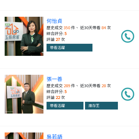
何怡貞
歷史成交
350
件、 近30天帶看
84
次
綜合評分:
5
評論
27
次
帶看活躍
張一善
歷史成交
289
件、 近30天帶看
28
次
綜合評分:
5
評論
22
次
帶看活躍
庫存王
吳若語