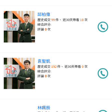
邱柏偉
歷史成交
99
件、 近30天帶看
18
次
綜合評分:
評論
0
次
袁聖凱
歷史成交
192
件、 近30天帶看
0
次
綜合評分:
評論
0
次
林姵辰