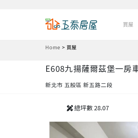
買屋
Home
>
買屋
E608九揚薩爾茲堡一房
新北市 五股區 新五路二段
總坪數 28.07