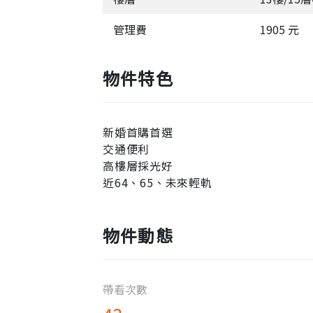
管理費
1905 元
物件特色
新婚首購首選
交通便利
高樓層採光好
近64、65、未來輕軌
物件動態
帶看次數