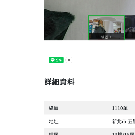
詳細資料
總價
1110萬
地址
新北市 五
樓層
13樓/15