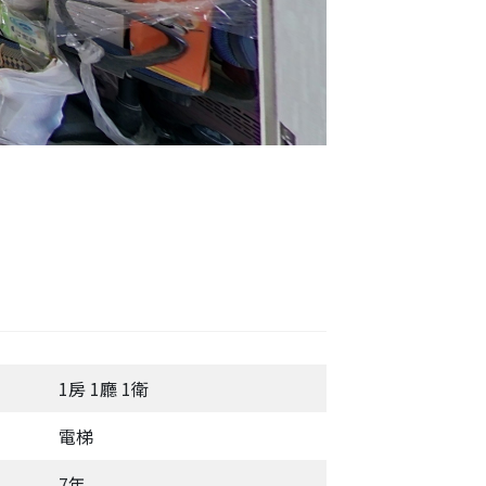
1房 1廳 1衛
電梯
7年