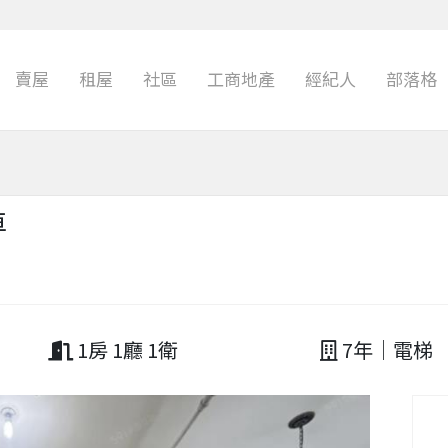
賣屋
租屋
社區
工商地產
經紀人
部落格
車
1房 1廳 1衛
7年｜電梯