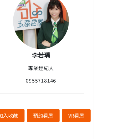
李若瑀
專業經紀人
0955718146
加入收藏
預約看屋
VR看屋