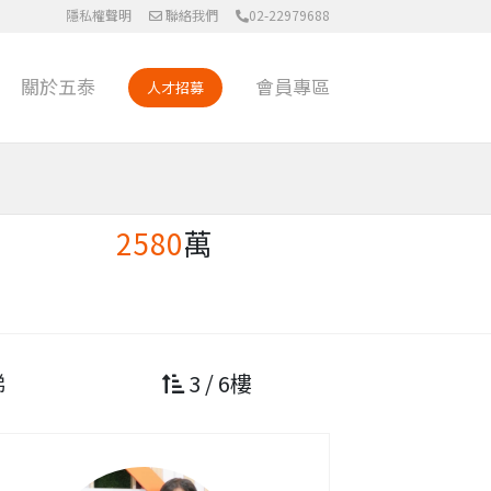
隱私權聲明
聯絡我們
02-22979688
關於五泰
會員專區
人才招募
2580
萬
梯
3 / 6樓