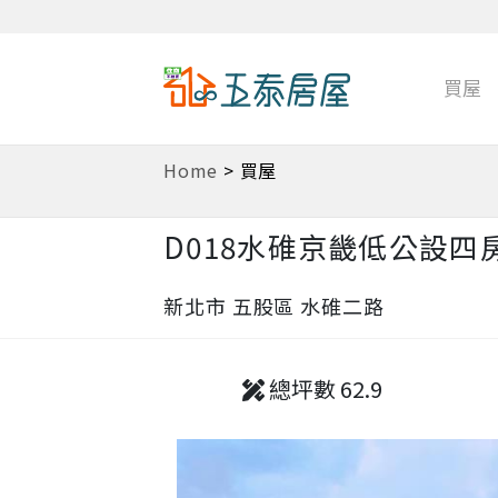
買屋
Home
>
買屋
D018水碓京畿低公設四
新北市 五股區 水碓二路
總坪數 62.9