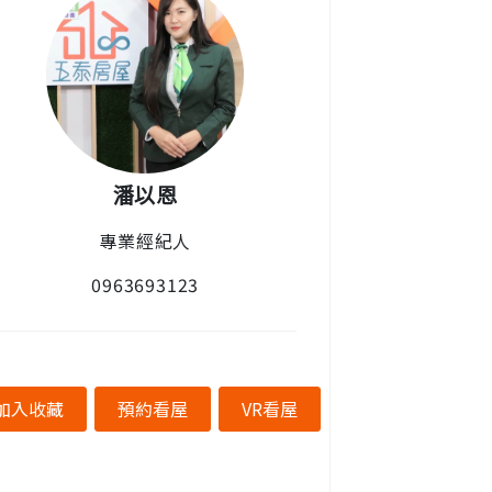
潘以恩
專業經紀人
0963693123
加入收藏
預約看屋
VR看屋