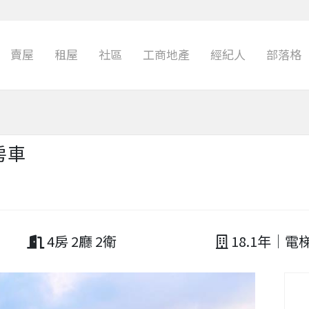
賣屋
租屋
社區
工商地產
經紀人
部落格
房車
4房 2廳 2衛
18.1年｜電