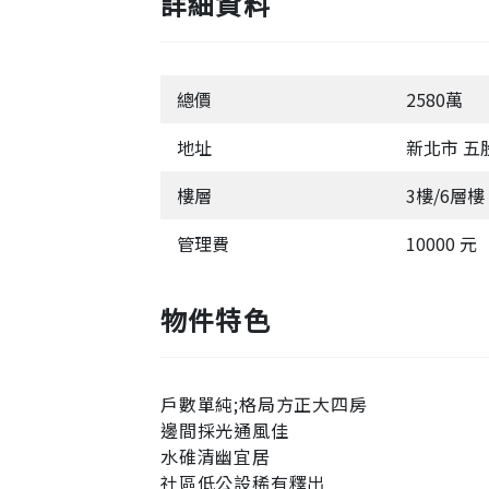
詳細資料
總價
2580萬
地址
新北市 五
樓層
3樓/6層樓
管理費
10000 元
物件特色
戶數單純;格局方正大四房
邊間採光通風佳
水碓清幽宜居
社區低公設稀有釋出