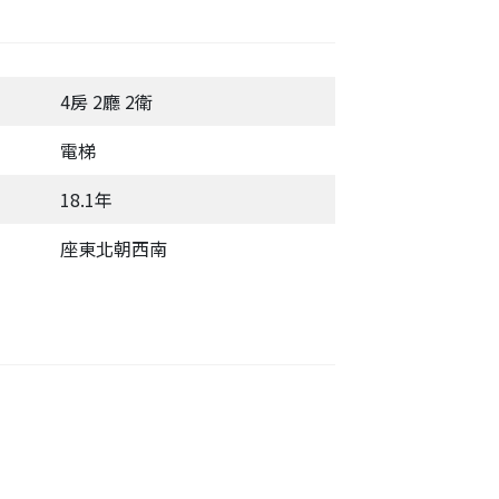
4房 2廳 2衛
電梯
18.1年
座東北朝西南