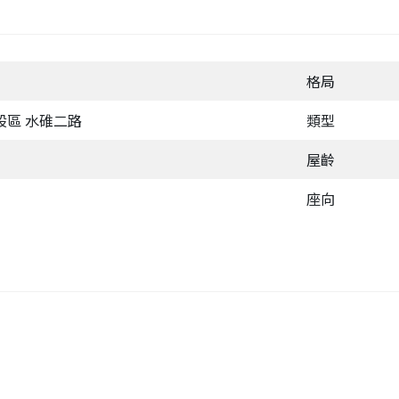
格局
股區 水碓二路
類型
屋齡
座向