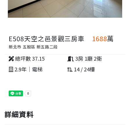
E508天空之邑景觀三房車
1688
萬
新北市 五股區 新五路二段
總坪數 37.15
3房 1廳 2衛
2.9年｜電梯
14 / 24樓
詳細資料