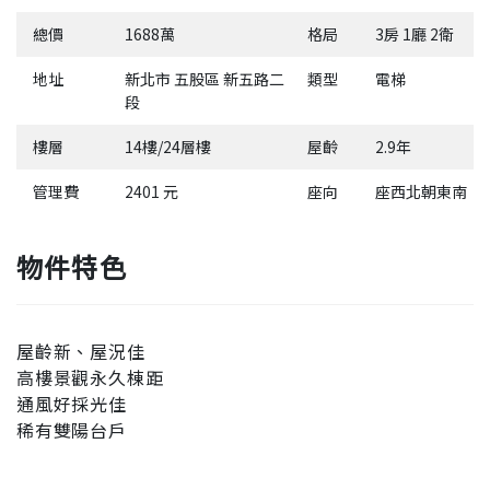
總價
1688萬
格局
3房 1廳 2衛
地址
新北市 五股區 新五路二
類型
電梯
段
樓層
14樓/24層樓
屋齡
2.9年
管理費
2401 元
座向
座西北朝東南
物件特色
屋齡新、屋況佳
高樓景觀永久棟距
通風好採光佳