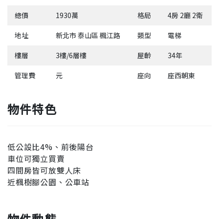
總價
1930萬
格局
4房 2廳 2衛
地址
新北市 泰山區 楓江路
類型
電梯
樓層
3樓/6層樓
屋齡
34年
管理費
元
座向
座西朝東
物件特色
低公設比4%、前後陽台
車位可獨立買賣
四間房皆可放雙人床
近楓樹腳公園、公車站
物件動態