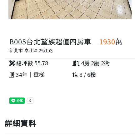
B005台北望族超值四房車
1930
萬
新北市 泰山區 楓江路
總坪數 55.78
4房 2廳 2衛
34年｜電梯
3 / 6樓
詳細資料