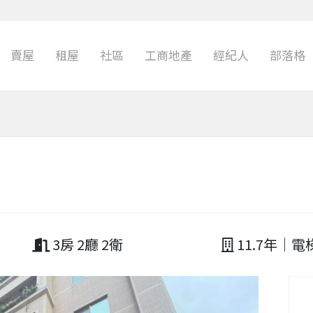
賣屋
租屋
社區
工商地產
經紀人
部落格
3房 2廳 2衛
11.7年｜電