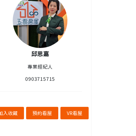
邱思嘉
專業經紀人
0903715715
加入收藏
預約看屋
VR看屋