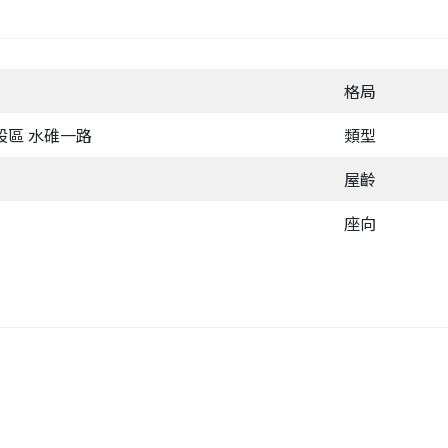
格局
股區 水碓一路
類型
屋齡
座向