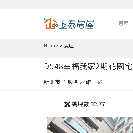
買屋
Home
>
買屋
D548幸福我家2期花園宅
新北市 五股區 水碓一路
總坪數 32.77