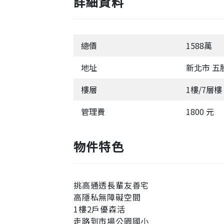
詳細資料
總價
1588萬
地址
新北市 五
樓層
1樓/7層樓
管理費
1800 元
物件特色
挑高通透長輩友善宅
高隱私無障礙空間
1樓2戶優森活
走路到市場公園國小