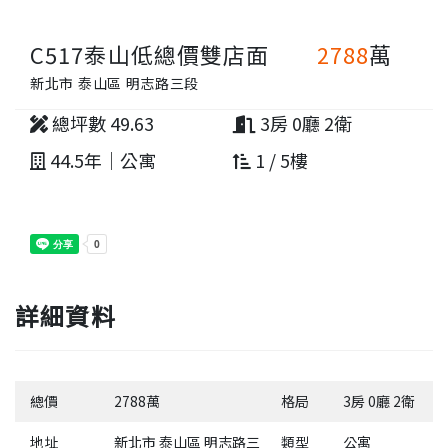
C517泰山低總價雙店面
2788
萬
新北市 泰山區 明志路三段
總坪數 49.63
3房 0廳 2衛
44.5年｜公寓
1 / 5樓
詳細資料
總價
2788萬
格局
3房 0廳 2衛
地址
新北市 泰山區 明志路三
類型
公寓