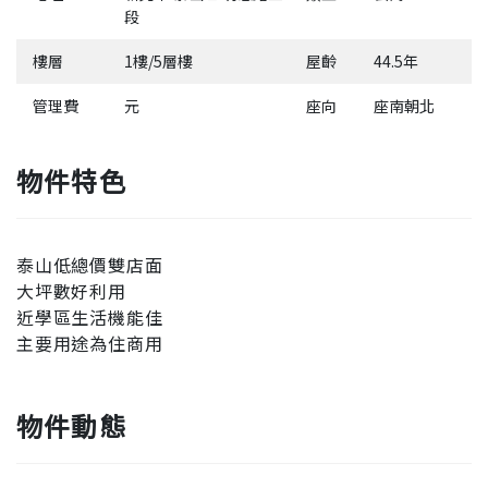
段
樓層
1樓/5層樓
屋齡
44.5年
管理費
元
座向
座南朝北
物件特色
泰山低總價雙店面
大坪數好利用
近學區生活機能佳
主要用途為住商用
物件動態