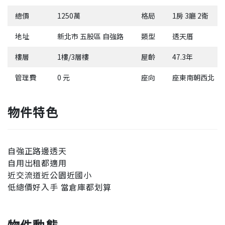
總價
1250萬
格局
1房 3廳 2衛
地址
新北市 五股區 自強路
類型
透天厝
樓層
1樓/3層樓
屋齡
47.3年
管理費
0 元
座向
座東南朝西北
物件特色
自強正路邊透天
自用出租都適用
近交流道近公園近國小
低總價好入手 當倉庫都划算
物件動態