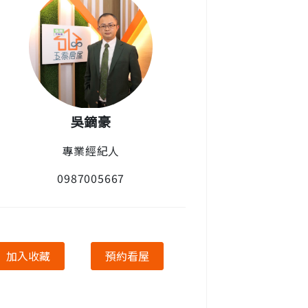
吳鏑豪
專業經紀人
0987005667
加入收藏
預約看屋