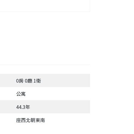
0房 0廳 1衛
公寓
44.3年
座西北朝東南