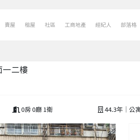
賣屋
租屋
社區
工商地產
經紀人
部落格
面一二樓
0房 0廳 1衛
44.3年｜公