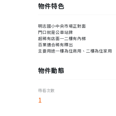
物件特色
明志國小中央市場正對面
門口就是公車站牌
超稀有店面一二樓有內梯
百業適合稀有釋出
主要用途一樓為住商用、二樓為住家用
物件動態
帶看次數
1