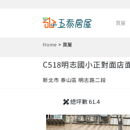
買屋
Home
>
買屋
C518明志國小正對面店
新北市 泰山區 明志路二段
總坪數 61.4