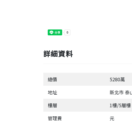
詳細資料
總價
5280萬
地址
新北市 泰
樓層
1樓/5層樓
管理費
元