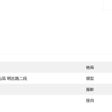
格局
山區 明志路二段
類型
屋齡
座向