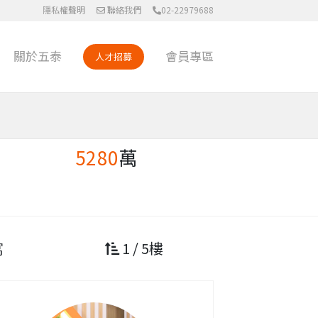
隱私權聲明
聯絡我們
02-22979688
關於五泰
會員專區
人才招募
5280
萬
寓
1 / 5樓