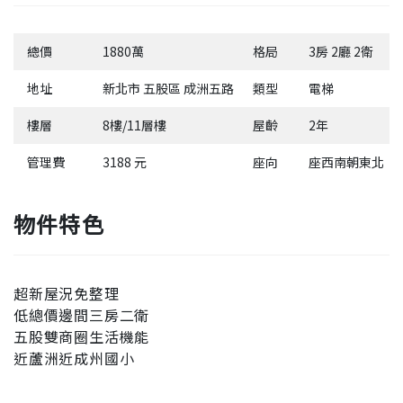
總價
1880萬
格局
3房 2廳 2衛
地址
新北市 五股區 成洲五路
類型
電梯
樓層
8樓/11層樓
屋齡
2年
管理費
3188 元
座向
座西南朝東北
物件特色
超新屋況免整理
低總價邊間三房二衛
五股雙商圈生活機能
近蘆洲近成州國小