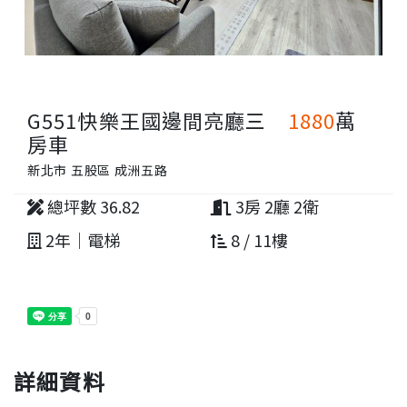
G551快樂王國邊間亮廳三
1880
萬
房車
新北市 五股區 成洲五路
總坪數 36.82
3房 2廳 2衛
2年｜電梯
8 / 11樓
詳細資料