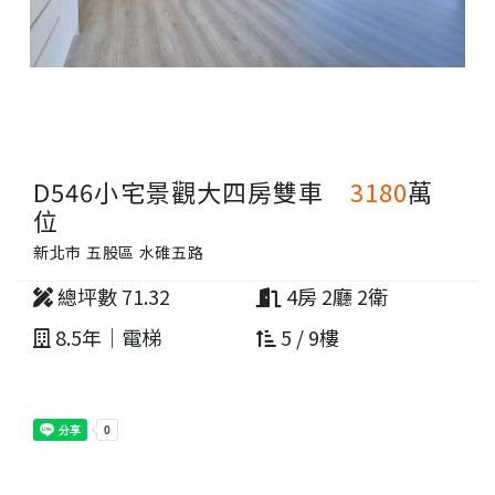
D546小宅景觀大四房雙車
3180
萬
位
新北市 五股區 水碓五路
總坪數 71.32
4房 2廳 2衛
8.5年｜電梯
5 / 9樓