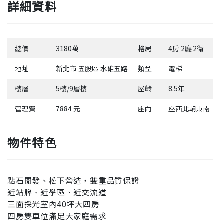
詳細資料
總價
3180萬
格局
4房 2廳 2衛
地址
新北市 五股區 水碓五路
類型
電梯
樓層
5樓/9層樓
屋齡
8.5年
管理費
7884 元
座向
座西北朝東南
物件特色
點石開發、松下營造，雙重品質保證
近站牌、近學區、近交流道
三面採光室內40坪大四房
四房雙車位滿足大家庭需求